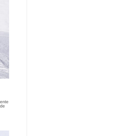
mente
 de