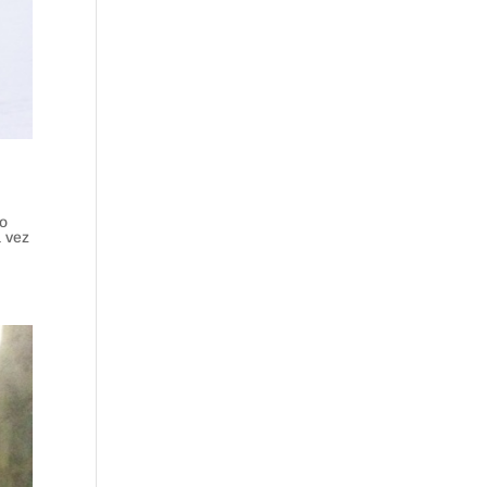
lo
a vez