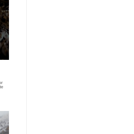
or
te