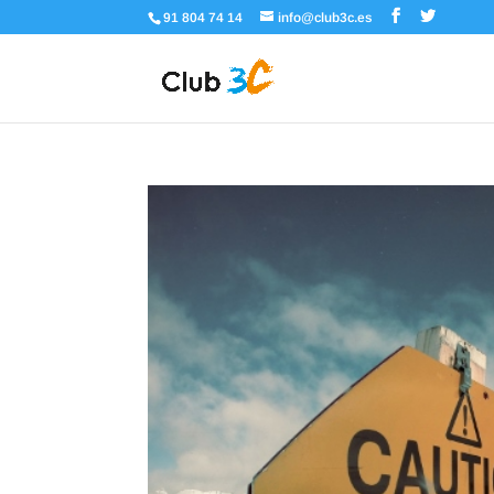
91 804 74 14
info@club3c.es