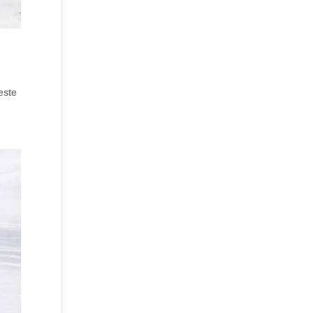
o
este