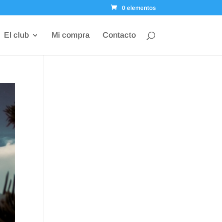
0 elementos
El club
Mi compra
Contacto