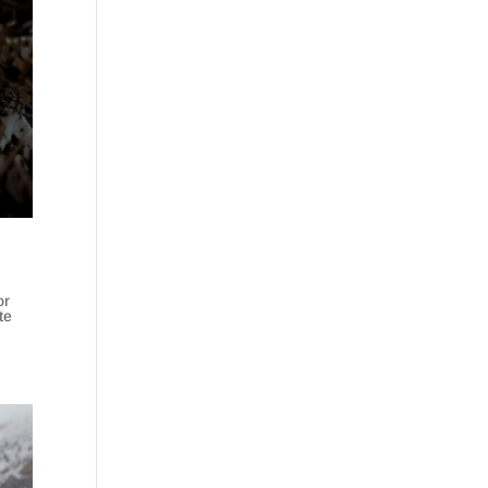
or
te