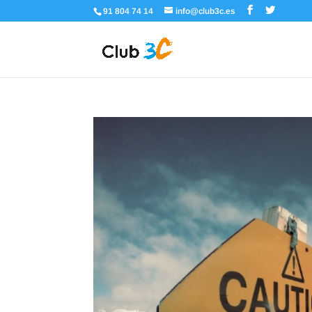
91 804 74 14
info@club3c.es