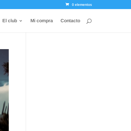
0 elementos
El club
Mi compra
Contacto