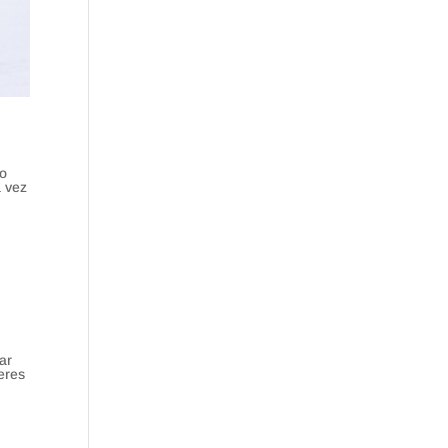
lo
a vez
ar
 eres