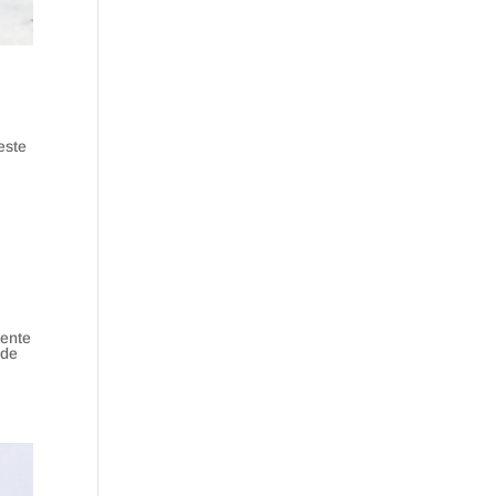
o
este
mente
 de