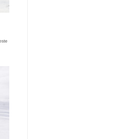
o
este