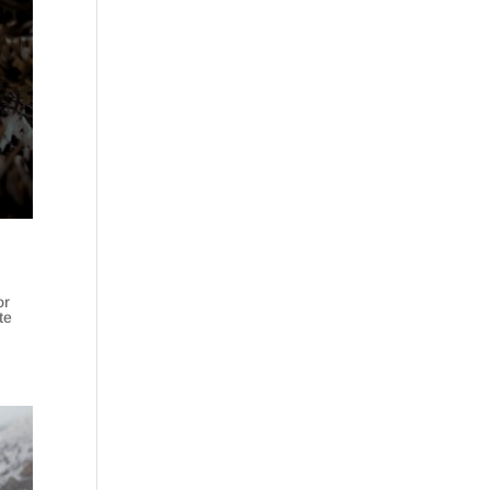
or
te