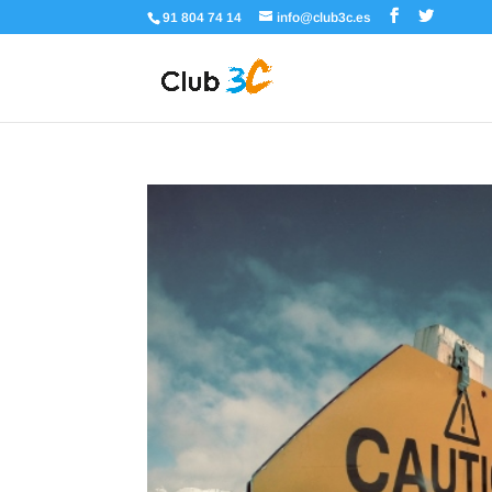
91 804 74 14
info@club3c.es