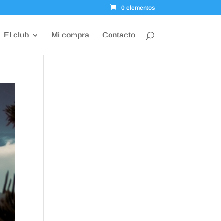
0 elementos
El club
Mi compra
Contacto