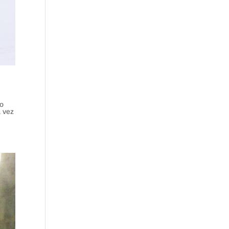
lo
a vez