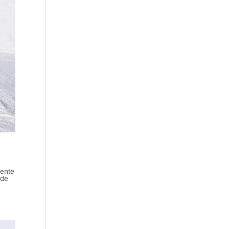
mente
 de