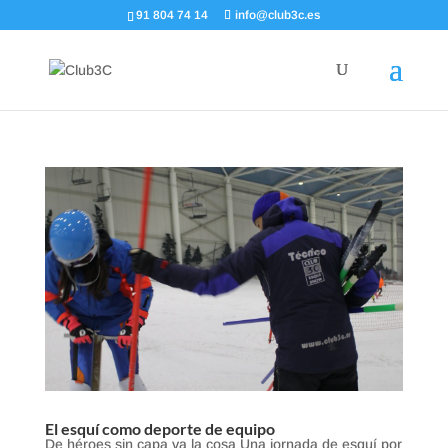
91 804 74 14
info@club3c.es
El esquí como deporte de equipo
De héroes sin capa va la cosa Una jornada de esquí por