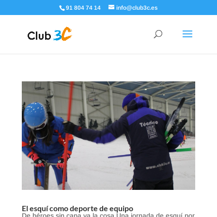
91 804 74 14
info@club3c.es
El esquí como deporte de equipo
De héroes sin capa va la cosa Una jornada de esquí por