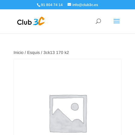
91 804 74 14
info@club3c.es
Inicio
/
Esquis
/ 3ck13 170 k2