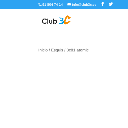
91 804 74 14
info@club3c.es
Inicio
/
Esquis
/ 3c81 atomic