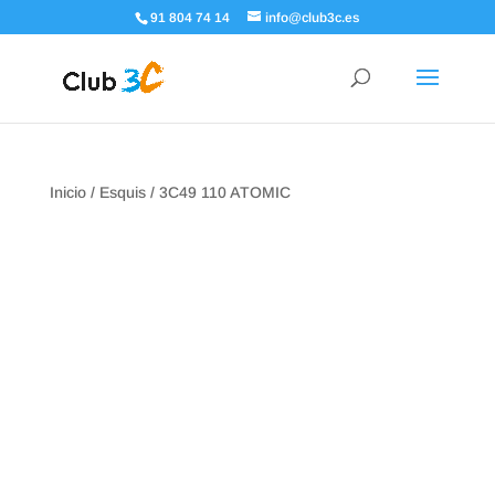
91 804 74 14
info@club3c.es
Inicio
/
Esquis
/ 3C49 110 ATOMIC