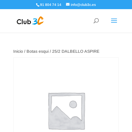
91 804 74 14
info@club3c.es
Inicio
/
Botas esqui
/ 25/2 DALBELLO ASPIRE