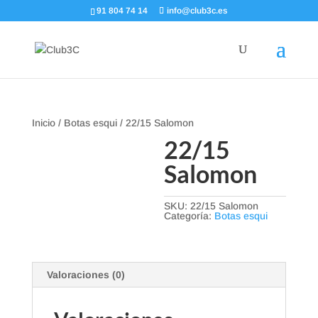
91 804 74 14
info@club3c.es
Inicio
/
Botas esqui
/ 22/15 Salomon
22/15
Salomon
SKU:
22/15 Salomon
Categoría:
Botas esqui
Valoraciones (0)