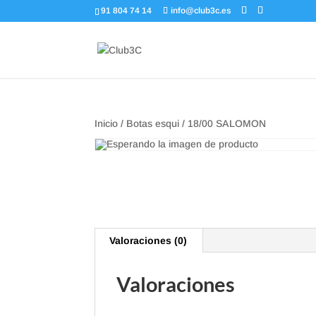
91 804 74 14
info@club3c.es
Inicio
/
Botas esqui
/ 18/00 SALOMON
Valoraciones (0)
Valoraciones