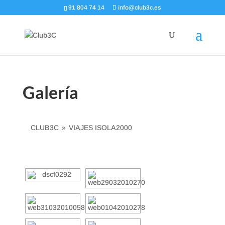
91 804 74 14
info@club3c.es
Galería
CLUB3C
»
VIAJES ISOLA2000