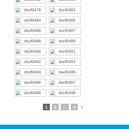
1
2
...
4
►