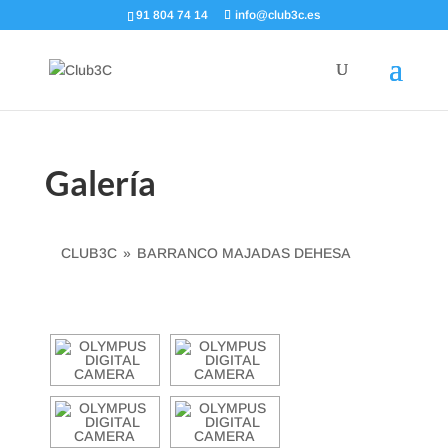
91 804 74 14
info@club3c.es
Galería
CLUB3C
»
BARRANCO MAJADAS DEHESA