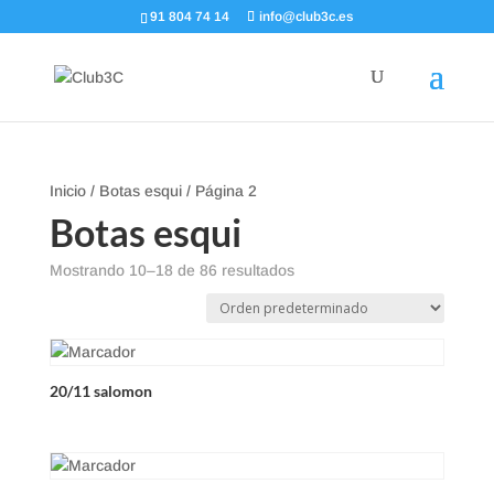
91 804 74 14
info@club3c.es
Inicio
/
Botas esqui
/ Página 2
Botas esqui
Mostrando 10–18 de 86 resultados
20/11 salomon